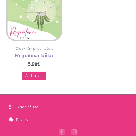
Didaktični pripomoček
Regratova lučka
5,90
€
Add to cart
Terms of use
Privacy
F
I