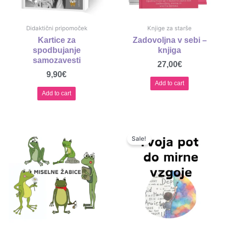
Didaktični pripomoček
Knjige za starše
Kartice za
Zadovoljna v sebi –
spodbujanje
knjiga
samozavesti
27,00
€
9,90
€
Add to cart
Add to cart
Original
Current
price
price
Sale!
was:
is:
89,00€.
69,00€.