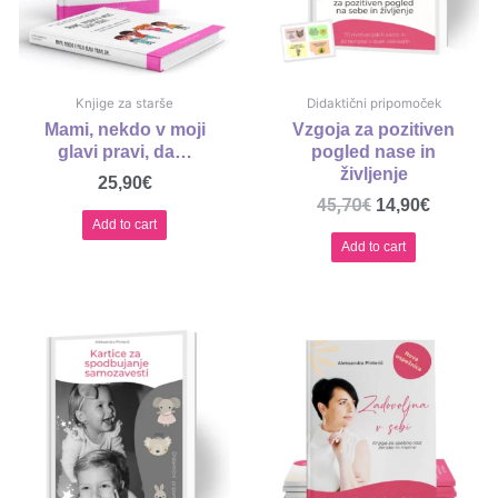
Knjige za starše
Didaktični pripomoček
Mami, nekdo v moji
Vzgoja za pozitiven
glavi pravi, da…
pogled nase in
življenje
25,90
€
45,70
€
14,90
€
Add to cart
Add to cart