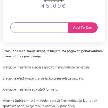
Original
Current
94,90
€
45,00
€
price
price
was:
is:
94,90€.
45,00€.
Zbirka
Add To Cart
pravljičnih
meditacij
quantity
Pravljične meditacije skupaj z idejami za pogovor, pobarvankami
in navodili za poslušanje
Pravljične meditacije skupaj z gradivom prejmete na dan izdaje.
Gradivo je elektronsko in si ga lahko prenesete za napravo.
Pravljične meditacije so v MP3 formatu.
Miselne žabice
– 10.3. – Vodena pravljična meditacija, kjer otrok
spoznava sebe, svoje misli in čustva. (2 posnetka)