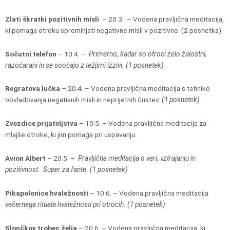
Zlati škratki pozitivnih misli
– 20.3. – Vodena pravljična meditacija,
ki pomaga otroku spreminjati negativne misli v pozitivne. (2 posnetka)
Sočutni telefon
– 10.4. –
Primerno, kadar so otroci zelo žalostni,
razočarani in se soočajo z težjimi izzivi. (1 posnetek)
Regratova lučka
– 20.4. – Vodena pravljična meditacija s tehniko
obvladovanja negativnih misli in neprijetnih čustev.
(1 posnetek)
Zvezdice prijateljstva
– 10.5. – Vodena pravljična meditacija za
mlajše otroke, ki jim pomaga pri uspavanju.
Avion Albert
– 20.5. –
Pravljična meditacija o veri, vztrajanju in
pozitivnost. Super za fante. (1 posnetek)
Pikapolonice hvaležnosti
– 10.6. – Vodena pravljična meditacija
večernega rituala hvaležnosti pri otrocih. (1 posnetek)
Slončkov trobec želja
– 20.6. – Vodena pravljična meditacija, ki