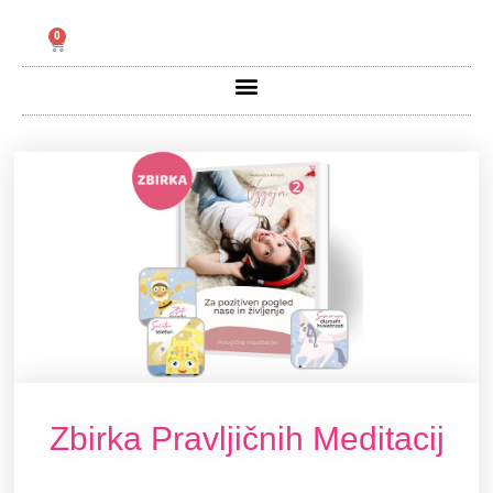
Skip
to
Cart
content
Menu
Zbirka Pravljičnih Meditacij