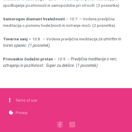
spodbujanje pozitivnosti in samopodobe pri otrocih. (2 posnetka)
Samorogov diamant hvaležnosti
– 10.7. – Vodena pravljična
meditacija o pomenu hvaležnosti in notranje moči. (2 posnetka)
Tovarna sanj –
10.8. – Vodena pravljična meditacija
za umiritev in
miren spanec. (1 posnetek)
Princeskin čudežni prstan
– 10.9. –
Pravljična meditacija o veri,
vztrajanju in pozitivnost. Super za deklice. (1 posnetek)
Terms of use
Privacy
F
I
a
n