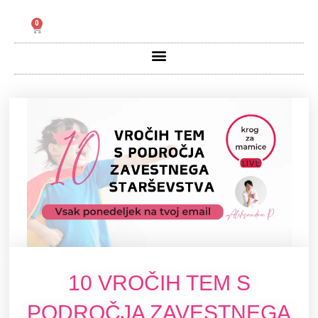
Skip
to
Cart
content
Menu
10 VROČIH TEM S
PODROČJA ZAVESTNEGA