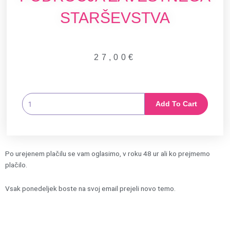
STARŠEVSTVA
27,00
€
10
Add To Cart
VROČIH
TEM
S
PODROČJA
Po urejenem plačilu se vam oglasimo, v roku 48 ur ali ko prejmemo
ZAVESTNEGA
plačilo.
STARŠEVSTVA
quantity
Vsak ponedeljek boste na svoj email prejeli novo temo.